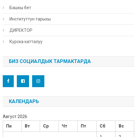
Башкы бет
Институттун тарыхы
ДИРЕКТОР
Курска катталуу
БИЗ СОЦИАЛДЫК ТАРМАКТАРДА
КАЛЕНДАРЬ
Август 2026
Пн
Вт
Ср
Чт
Пт
Сб
Вс
1
2