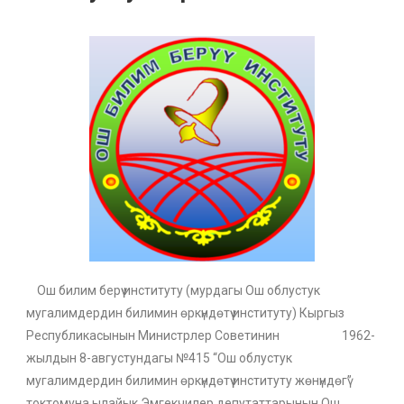
Ош билим берүү институту (мурдагы Ош облустук
мугалимдердин билимин өркүндөтүү институту) Кыргыз
Республикасынын Министрлер Советинин 1962-
жылдын 8-августундагы №415 “Ош облустук
мугалимдердин билимин өркүндөтүү институту жөнүндөгү”
токтомуна ылайык Эмгекчилер депутаттарынын Ош