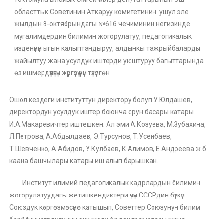
областтык Советинин Аткаруу комитетинин ушул эле
жылдын 8-октябрындагы №616 чечиминин негизинде
мугалимдердин билимин жогорулатуу, педагогикалык
изденүүнүн ыгын калыптандыруу, алдынкы тажрыйбаларды
жайылтуу жана усулдук иштерди уюштуруу багыттарында
өз ишмердүүлүгүн жүргүзүү үчүн түзүлгөн.
Ошол кездеги институттун директору болуп У.Юлдашев,
директордун усулдук иштер боюнча орун басары катары
И.А.Макаревичтер иштешкен. Ал эми А.Козуева, М.Зубахина,
Л.Петрова, А.Абдылдаев, Э.Турсунов, Т.Усенбаев,
Т.Шевченко, А.Абидов, У.Кулбаев, К.Алимов, Е.Андреева ж.б.
каана башчылары катары иш алып барышкан.
Институт илимий педагогикалык кадрлардын билимин
жогорулатуудагы жетишкендиктери үчүн СССРдин бүткүл
Союздук көргөзмөсүнө катышып, Советтер Союзунун билим