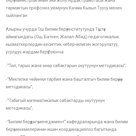
берүү Министрлигинин эки жолу Ардак грамотасы жана
тармактын профсоюз уюмунун Көчмө Кызыл Туусу менен
сыйланган.
Азыркы учурда Ош билим берүү институтунда Түштүк
аймагындагы (Ош, Баткен, Жалал-Абад) педагогикалык
кызматкерлердин кесиптик чеберчилигин жогорулатуу,
усулдук жардам берүү боюнча:
-“Тил, тарых жана өнөр сабактарын окутуунун методикасы”;
-“Мектепке чейинки тарбия жана башталгыч билим берүүнүн
методикасы”;
-“Табигый математикалык сабактарды окутуунун
методикасы”;
-“Билим берүүдөгү менеджмент” кафедраларында жана билим
берүү мекемелеринин ишин координациялоо багытында