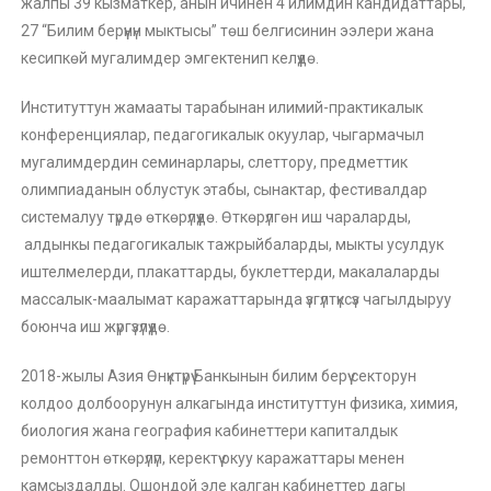
жалпы 39 кызматкер, анын ичинен 4 илимдин кандидаттары,
27 “Билим берүүнүн мыктысы” төш белгисинин ээлери жана
кесипкөй мугалимдер эмгектенип келүүдө.
Институттун жамааты тарабынан илимий-практикалык
конференциялар, педагогикалык окуулар, чыгармачыл
мугалимдердин семинарлары, слеттору, предметтик
олимпиаданын облустук этабы, сынактар, фестивалдар
системалуу түрдө өткөрүлүүдө. Өткөрүлгөн иш чараларды,
алдынкы педагогикалык тажрыйбаларды, мыкты усулдук
иштелмелерди, плакаттарды, буклеттерди, макалаларды
массалык-маалымат каражаттарында үзгүлтүксүз чагылдыруу
боюнча иш жүргүзүлүүдө.
2018-жылы Азия Өнүктүрүү Банкынын билим берүү секторун
колдоо долбоорунун алкагында институттун физика, химия,
биология жана география кабинеттери капиталдык
ремонттон өткөрүлүп, керектүү окуу каражаттары менен
камсыздалды. Ошондой эле калган кабинеттер дагы