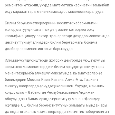
ремонттон өткөрүлүп, учурда математика кабинетин заманбап
окуу каражаттары менен камсыздоо маселеси каралууда.
Билим берүү кызматкерлеринин кесиптик чеберчилигин
жогорулатуунун сапаттык деңгээлин көтөрүү, жогорку
квалификациялуу лектор-тренерлерди даярдоо максатында
институттун мугалимдери билим берүү тармагы боюнча
долбоорлор менен иш алып барышууда.
Илимий-усулдук иштерди жогорку деңгээлде уюштуруу үчүн
шериктеш мамлекеттердеги билим өркүндөтүү институттары
менен тажрыйба алмашуу максатында, кызматкерлер өз
билимдерин Москва, Киев, Казань, Алма-Ата, Ташкент
сыяктуу шаарларда өркүндөтүп келишкен. Учурда, жакынкы
коңшу өлкө – Өзбекстан Республикасынын Андижан
облусундагы билим өркүндөтүү институту менен сүйлөшүүлөр
жүргүзүлүүдө. Ош билим берүү институтунун жамааты мындан ары
да педагогикалык кызматкерлердин кесиптик чеберчилигин