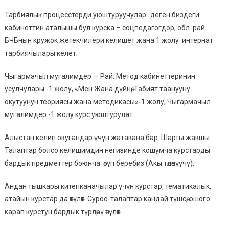
Тарбиялык процесстерди уюштуруучулар- деген биздеги
кабинеттин аталышы бул курска – соцпедагогдор, обл. рай.
БЧБнын кружок жетекчилери келишет жана 1 жолу интернат
тарбиячылары келет;
Чыгармачыл мугалимдер — Рай. Метод кабинеттеринин
усулчулары -1 жолу, «Мен Жана дүйнө, Табият таанууну
окутуунун теориясы жана методикасы»-1 жолу, Чыгармачыл
мугалимдер -1 жолу курс уюштурулат.
Алыстан келип окугандар үчүн жатакана бар. Шарты жакшы.
Талаптар болсо келишимдин негизинде кошумча курстарды
бардык предметтер боюнча өтүп беребиз (Акы төлөнүүчү).
Андан тышкары китепканачылар үчүн курстар, тематикалык,
атайын курстар да өтүлөт. Суроо-талаптар кандай түшсө, ошого
карап курстун бардык түрлөрү өтүлөт.