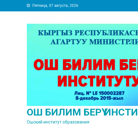
Skip
Пятница, 07 августа, 2026
to
content
ОШ БИЛИМ БЕРҮҮ ИНСТ
Ошский институт образования