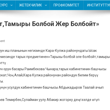
КУРС
ЖЕТЕКЧИЛИК
ПРОФКОМИТЕТ
ИНСТИТУТТУ
т,тамыры Болбой Жер Болбойт»
On
ent
«Тарыхы
нун иш планынын негизинде Кара-Кулжа районундагы Ысак
Болбой
емесинде тарых предметинен»Тарыхы болбой эле болбойт,тамыры
Эле
ттү .
Болбойт,тамыры
ун орун басары Раимбекова Чынара,тарых кабинетинин башчысы
Болбой
Жер
оокат,Чоң Алай,Кара Кулжа районунан райондук билим берүү
Болбойт»
ы.
үнүн усулдук кабинетинин башчысы Абдыкадыров Таалай ачып
ев Темирбек,Сулайман уулу Абакир жогорку деңгээлде өтүп