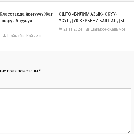
Класстарда Үйрөтүүчү Жат
ОШТО «БИЛИМ АЗЫК» ОКУУ-
үрлөрүн Алуунун
УСУЛДУК КЕРБЕНИ БАШТАЛДЫ
21.11.2024
Шайырбек Кайымов
Шайырбек Кайымов
ные поля помечены
*