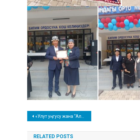
Навигация
«Улут уңгусу жана “Алтын-Казык” – билим сапатына жол»
по
RELATED POSTS