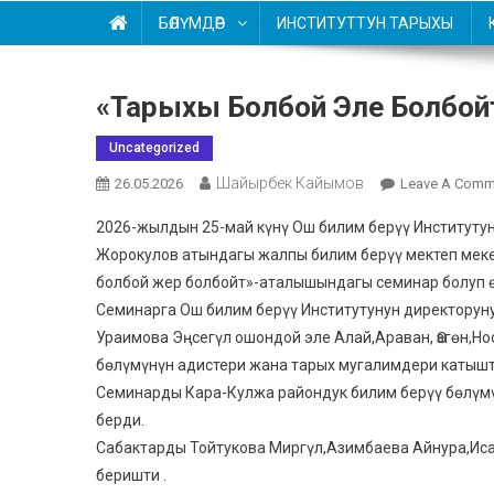
БӨЛҮМДӨР
ИНСТИТУТТУН ТАРЫХЫ
«Тарыхы Болбой Эле Болбой
Uncategorized
Шайырбек Кайымов
26.05.2026
Leave A Comm
2026-жылдын 25-май күнү Ош билим берүү Институту
Жорокулов атындагы жалпы билим берүү мектеп мек
болбой жер болбойт»-аталышындагы семинар болуп ө
Семинарга Ош билим берүү Институтунун директорун
Ураимова Эңсегүл ошондой эле Алай,Араван, Өзгөн,Н
бөлүмүнүн адистери жана тарых мугалимдери катышт
Семинарды Кара-Кулжа райондук билим берүү бөлүм
берди.
Сабактарды Тойтукова Миргүл,Азимбаева Айнура,Иса
беришти .